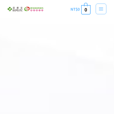
跳
NT$
0
0
至
主
要
內
容