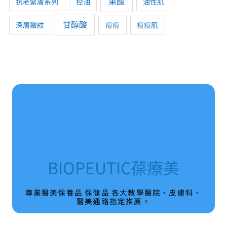
果酸
抗老緊膚系列
控油
油性肌
甘醇酸
深層皺紋
痘痘
痘痘肌
BIOPEUTIC葆療美
專業醫美保養品 保健品 各大教學醫院、皮膚科、
醫美通路指定推薦。