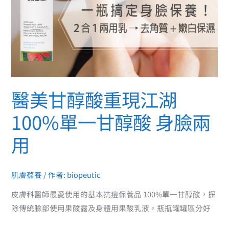
100%
單
一
甘
醇
酸
身
醫美甘醇酸重現江湖
臉
兩
100%單一甘醇酸 身臉兩
用
用
肌膚葆養
/ 作者:
biopeutic
皮膚科醫師最愛使用的基本抗痘保養品 100%單一甘醇酸，摒
除傳統臉部使用果酸露及身體用果酸乳液，瓶瓶罐罐區分好