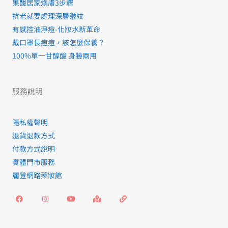
果酸居家煥膚3步驟
抗老就要處理深層皺紋
有感控油淨痘-化妝水新革命
戴口罩長痘痘，該怎麼保養？
100%單一甘醇酸 身臉兩用
服務說明
隱私權聲明
退貨退款方式
付款方式說明
實體門市服務
麗登網路藥妝館
F
I
Y
M
L
a
n
o
a
i
c
s
u
p
n
e
t
t
-
k
b
a
u
m