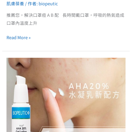
肌膚葆養
/ 作者:
biopeutic
推薦您，解決口罩痘 A B 配 長時間戴口罩，呼吸的熱氣造成
口罩內溫度上升
Read More »
醫
美
甘
醇
酸
重
現
江
湖