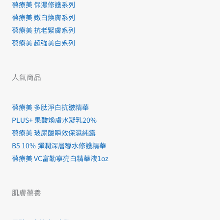
葆療美 保濕修護系列
葆療美 嫩白煥膚系列
葆療美 抗老緊膚系列
葆療美 超強美白系列
人氣商品
葆療美 多肽淨白抗皺精華
PLUS+ 果酸煥膚水凝乳20%
葆療美 玻尿酸瞬效保濕純露
B5 10% 彈潤深層導水修護精華
葆療美 VC富勒寧亮白精華液1oz
肌膚葆養