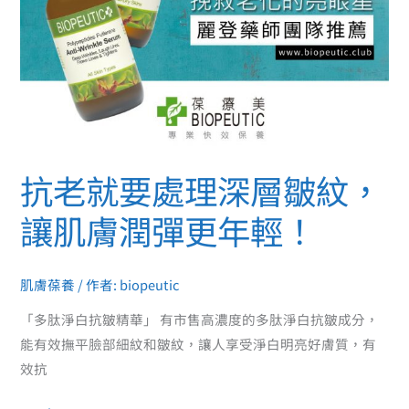
紋，
讓
肌
膚
潤
彈
更
抗老就要處理深層皺紋，
年
輕！
讓肌膚潤彈更年輕！
肌膚葆養
/ 作者:
biopeutic
「多肽淨白抗皺精華」 有市售高濃度的多肽淨白抗皺成分，
能有效撫平臉部細紋和皺紋，讓人享受淨白明亮好膚質，有
效抗