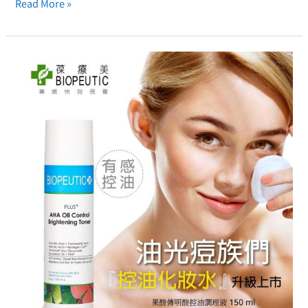
Read More »
有
感
控
油
淨
痘-
化
妝
水
新
革
命，
葆
療