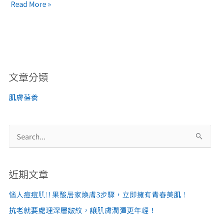
Read More »
文章分類
肌膚葆養
搜
尋
關
近期文章
鍵
惱人痘痘肌!! 果酸居家煥膚3步驟，立即擁有青春美肌！
字
:
抗老就要處理深層皺紋，讓肌膚潤彈更年輕！