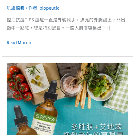
肌！
肌膚葆養
/ 作者:
biopeutic
控油抗痘TIPS 痘痘一直是外貌殺手，漂亮的外臉蛋上，凸出
額中一點紅，總是特別醒目。一般人肌膚容易出 […]
Read More »
抗
老
就
要
處
理
深
層
皺