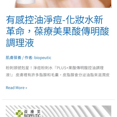
美
果
有感控油淨痘-化妝水新
酸
傳
革命，葆療美果酸傳明酸
明
調理液
酸
調
理
肌膚葆養
/ 作者:
biopeutic
液
粉刺頭號剋星！淨痘粉刺水『PLUS+果酸傳明酸控油調理
液!』 皮膚裡有許多脂腺和毛囊，皮脂腺會分泌油脂來滋潤皮
Read More »
戴
口