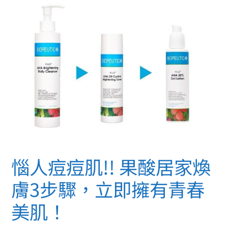
肌!!
果
酸
居
家
煥
膚
3
步
驟，
立
即
惱人痘痘肌!! 果酸居家煥
擁
有
膚3步驟，立即擁有青春
青
美肌！
春
美