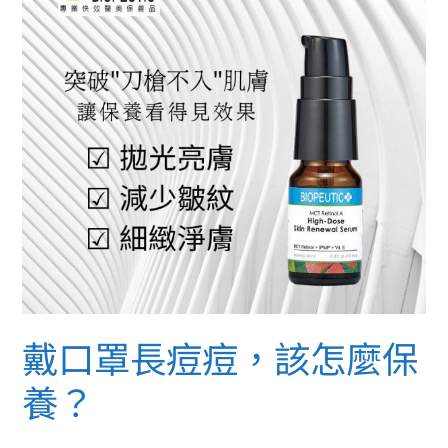
罩
長
痘
痘，
該
怎
麼
保
養？
戴口罩長痘痘，該怎麼保
養？